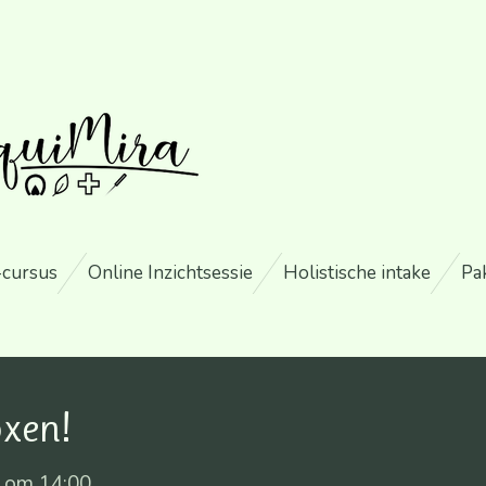
-cursus
Online Inzichtsessie
Holistische intake
Pa
oxen!
4 om 14:00