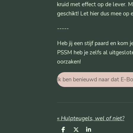
kruid met effect op de lever.
geschikt! Let hier dus mee op 
-----
Heb jij een stijf paard en kom 
PSSM heb je zelfs al uitgeslo
oorzaken!
Ik ben benieuwd naar dat E-Bo
«
Hulpteugels, wel of niet?
D
D
S