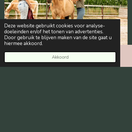
Deze website gebruikt cookies voor analyse-
doeleinden en/of het tonen van advertenties.
Door gebruik te blijven maken van de site gaat u
hiermee akkoord.
Akkoord
Investering
E-mailadres
Instagram
WhatsApp
Dit pakket kost
€295
Evt. in delen te betalen en excl. reiskosten.
Ik neem contact op!
TOP