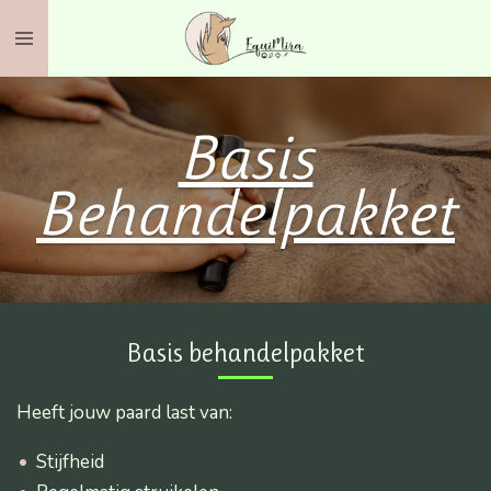
Ga
direct
naar
de
Basis
hoofdinhoud
Behandelpakket
Basis behandelpakket
Heeft jouw paard last van:
Stijfheid