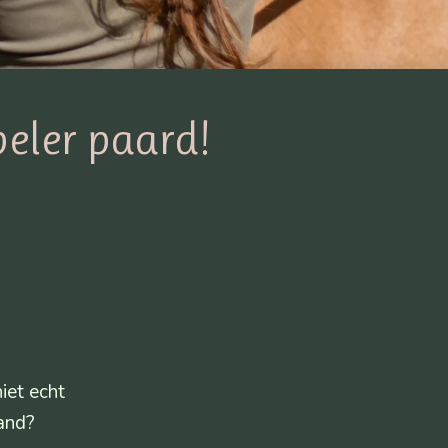
eler paard!
iet echt
hand?