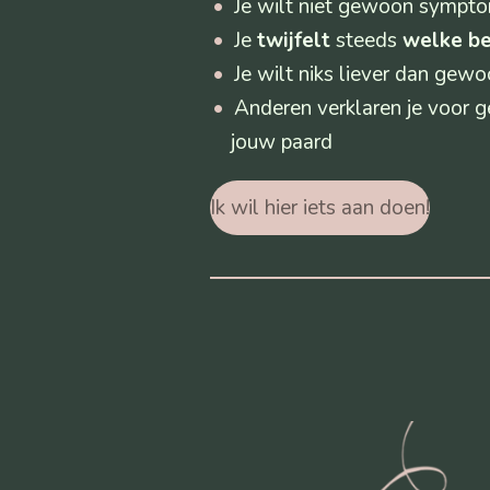
Je wilt niet gewoon sympto
Je
twijfelt
steeds
welke b
Je wilt niks liever dan gew
Anderen verklaren je voor ge
jouw paard
Ik wil hier iets aan doen!