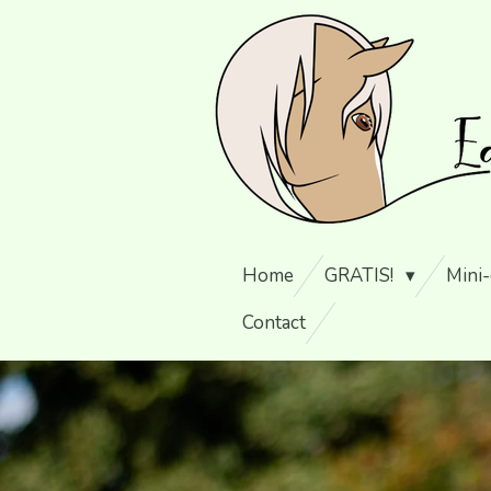
Ga
direct
naar
de
hoofdinhoud
Home
GRATIS!
Mini
Contact