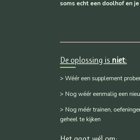
soms echt een doolhof en je
De oplossing is
niet
:
> Wéér een supplement probere
> Nog wéér eenmalig een nieu
> Nog méér trainen, oefeninge
geheel te kijken
Het gaat wél om: