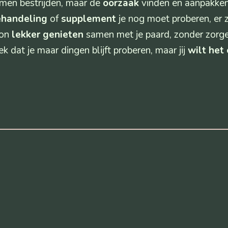
men bestrijden, maar de
oorzaak
vinden en aanpakken
ehandeling
of
supplement
je nog moet proberen, er z
oon
lekker genieten
samen met je paard, zonder zorg
k dat je maar dingen blijft proberen, maar jij
wilt het